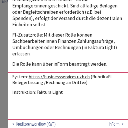
Faktura Light
BetriebsMaterial
Allevo
3
EFAK
DM
Empfänger:innen geschickt. Sind allfällige Beilagen
4
Bewirtschaftung
oder Begleitschreiben erforderlich (z.B. bei
EFP
5
Spenden), erfolgt der Versand durch die dezentralen
Budgetierung
ERP
6
Einheiten selbst.
Budgetmittel
7
FHB
FI-Zusatzrolle: Mit dieser Rolle können
Digitale Zahlungsmittel
HFKG
Sachbearbeiter:innen Finanzen Zahlungsaufträge,
Drittmittel
Umbuchungen oder Rechnungen (in Faktura Light)
IDG
erfassen.
EFAK
IK
Einkauf und Verträge
Die Rolle kann über
inForm
beantragt werden.
IKS
Einnahmen
IPSAS
System:
https://businessservices.uzh.ch
(Rubrik «FI
Einnahmen-Verträge
Belegerfassung /Rechnung an Dritte»)
KEF
Faktura Light
Instruktion:
Faktura Light
KFSP
Fakturierung
KST
Finanz Agenda
KWF
FINANZ MANAGEMENT
Nebenkasse
powered by
<
Kreditorenworkflow (KWF)
inForm
>
Finanzhandbuch
KontextMaps