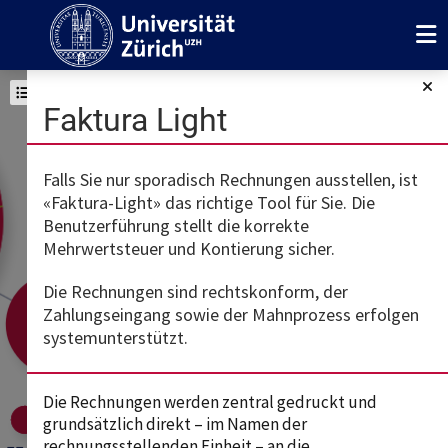
DE
Wo finde ich
Faktura Light
Kennzahlen, Ana
und Ergebniss
Inhaltsverzeichnis
Falls Sie nur sporadisch Rechnungen ausstellen, ist
«Faktura-Light» das richtige Tool für Sie. Die
AKABER
r
Glossar
Benutzerführung stellt die korrekte
AKABER (DB)
Uns
Mehrwertsteuer und Kontierung sicher.
Allevo
Unser
Die Rechnungen sind rechtskonform, der
Ausgaben
unserem
Zahlungseingang sowie der Mahnprozess erfolgen
Webportal
SAP
Zahlungsauft
Auswertungen
systemunterstützt.
AKABER
AVA-Portal
BE
Umbuchungen
Bargeld / Kasse
DB
Die Rechnungen werden zentral gedruckt und
1
Kreditorenworkflow 
Betriebsergebnis
grundsätzlich direkt – im Namen der
2
DIB
rechnungsstellenden Einheit – an die